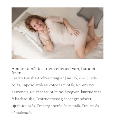
Amikor a női test nem ellened van, hanem
üzen
Szerző:
Girisha Andrea Steigler
|
máj 25, 2026
|
Jáde
tojás
,
Kapcsolatok és kötődésminták
,
Női erő, női
esszencia
,
Női test és intimitás
,
Szégyen, bűntudat és
felszabadulás
,
Testtudatosság és idegrendszeri
újrahuzalozás
,
Transzgenerációs minták
,
Trauma és
bántalmazás