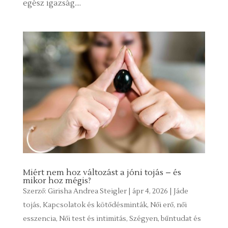
egész igazság....
Miért nem hoz változást a jóni tojás – és
mikor hoz mégis?
Szerző:
Girisha Andrea Steigler
|
ápr 4, 2026
|
Jáde
tojás
,
Kapcsolatok és kötődésminták
,
Női erő, női
esszencia
,
Női test és intimitás
,
Szégyen, bűntudat és