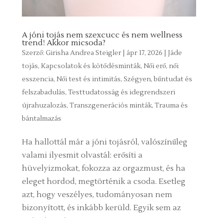
A jóni tojás nem szexcucc és nem wellness
trend! Akkor micsoda?
Szerző:
Girisha Andrea Steigler
|
ápr 17, 2026
|
Jáde
tojás
,
Kapcsolatok és kötődésminták
,
Női erő, női
esszencia
,
Női test és intimitás
,
Szégyen, bűntudat és
felszabadulás
,
Testtudatosság és idegrendszeri
újrahuzalozás
,
Transzgenerációs minták
,
Trauma és
bántalmazás
Ha hallottál már a jóni tojásról, valószínűleg
valami ilyesmit olvastál: erősíti a
hüvelyizmokat, fokozza az orgazmust, és ha
eleget hordod, megtörténik a csoda. Esetleg
azt, hogy veszélyes, tudományosan nem
bizonyított, és inkább kerüld. Egyik sem az