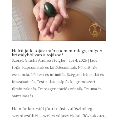
Nefrit jáde tojás: miért nem mindegy, milyen
kristályból van a tojásod?
Szerző:
Girisha Andrea Steigler
|
ápr 4, 2026
|
Jáde
tojás
,
Kapcsolatok és kötődésminták
,
Női erő, női
esszencia
,
Női test és intimitás
,
Szégyen, bűntudat és
felszabadulás
,
Testtudatosság és idegrendszeri
újrahuzalozás
,
Transzgenerációs minták
,
Trauma és
bántalmazás
Ha már kerestél jóni tojást, valószínűleg
szembesültél a széles választékkal. Rózsakvarc,