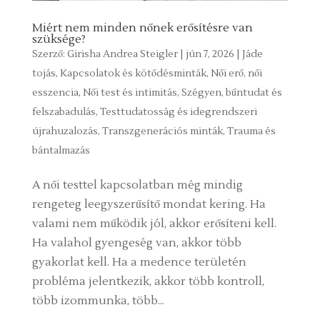
Miért nem minden nőnek erősítésre van
szüksége?
Szerző:
Girisha Andrea Steigler
|
jún 7, 2026
|
Jáde
tojás
,
Kapcsolatok és kötődésminták
,
Női erő, női
esszencia
,
Női test és intimitás
,
Szégyen, bűntudat és
felszabadulás
,
Testtudatosság és idegrendszeri
újrahuzalozás
,
Transzgenerációs minták
,
Trauma és
bántalmazás
A női testtel kapcsolatban még mindig
rengeteg leegyszerűsítő mondat kering. Ha
valami nem működik jól, akkor erősíteni kell.
Ha valahol gyengeség van, akkor több
gyakorlat kell. Ha a medence területén
probléma jelentkezik, akkor több kontroll,
több izommunka, több...