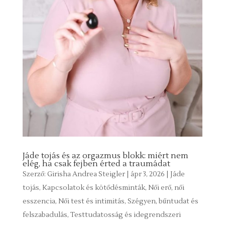
Jáde tojás és az orgazmus blokk: miért nem
elég, ha csak fejben érted a traumádat
Szerző:
Girisha Andrea Steigler
|
ápr 3, 2026
|
Jáde
tojás
,
Kapcsolatok és kötődésminták
,
Női erő, női
esszencia
,
Női test és intimitás
,
Szégyen, bűntudat és
felszabadulás
,
Testtudatosság és idegrendszeri