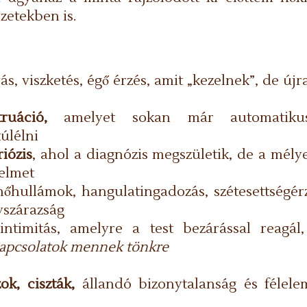
yzetekben is.
yás, viszketés, égő érzés, amit „kezelnek”, de újr
ruáció,
amelyet sokan már automatiku
úlélni
iózis
, ahol a diagnózis megszületik, de a mél
yelmet
hőhullámok, hangulatingadozás, szétesettségér
yszárazság
timitás, amelyre a test bezárással reagál,
 kapcsolatok mennek tönkre
k, ciszták,
állandó bizonytalanság és félele