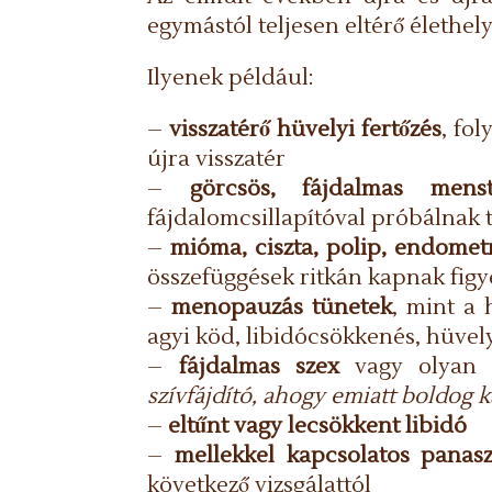
egymástól teljesen eltérő élethel
Ilyenek például:
–
visszatérő hüvelyi fertőzés
, fol
újra visszatér
–
görcsös, fájdalmas menst
fájdalomcsillapítóval próbálnak t
–
mióma, ciszta, polip, endometr
összefüggések ritkán kapnak fig
–
menopauzás tünetek
, mint a 
agyi köd, libidócsökkenés, hüvel
–
fájdalmas szex
vagy olyan in
szívfájdító, ahogy emiatt boldog
–
eltűnt vagy lecsökkent libidó
–
mellekkel kapcsolatos panaszo
következő vizsgálattól