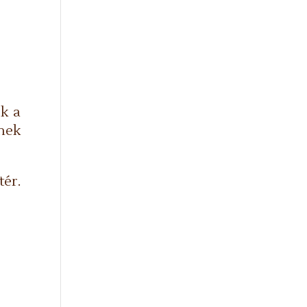
ek a
nek
tér.