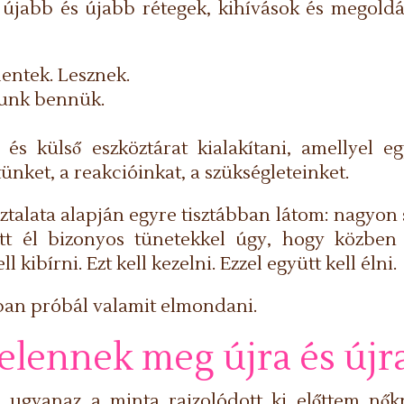
, újabb és újabb rétegek, kihívások és megold
lentek. Lesznek.
yunk bennük.
és külső eszköztárat kialakítani, amellyel eg
nket, a reakcióinkat, a szükségleteinket.
talata alapján egyre tisztábban látom: nagyon
ütt él bizonyos tünetekkel úgy, hogy közben 
l kibírni. Ezt kell kezelni. Ezzel együtt kell élni.
ban próbál valamit elmondani.
elennek meg újra és újr
 ugyanaz a minta rajzolódott ki előttem nőkn