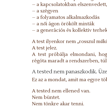
– a kapcsolatokban elszenvedett,
– a szégyen
– a folyamatos alkalmazkodás
– a női ágon örökölt minták
– a generációs és kollektív terhe
A test ilyenkor nem „rosszul műk
A test jelez.
A test próbálja elmondani, hog
régóta maradt a rendszerben, túl
A tested nem panaszkodik. Üze
Ez az a mondat, amit ma egyre tö
A tested nem ellened van.
Nem büntet.
Nem tönkre akar tenni.