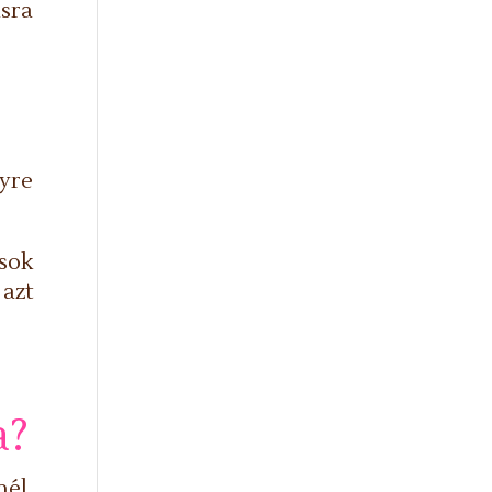
ásra
yre
 sok
azt
a?
él,