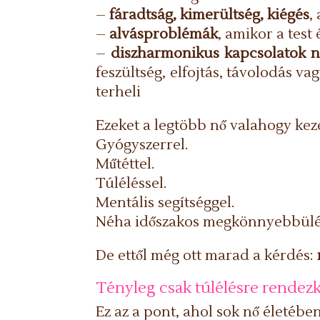
–
fáradtság, kimerültség, kiégés
,
–
alvásproblémák
, amikor a tes
–
diszharmonikus kapcsolatok n
feszültség, elfojtás, távolodás v
terheli
Ezeket a legtöbb nő valahogy keze
Gyógyszerrel.
Műtéttel.
Túléléssel.
Mentális segítséggel.
Néha időszakos megkönnyebbülé
De ettől még ott marad a kérdés:
Tényleg csak túlélésre rendez
Ez az a pont, ahol sok nő életében