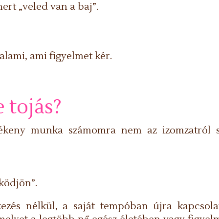
ert „veled van a baj”.
lami, ami figyelmet kér.
e tojás?
rzékeny munka számomra nem az izomzatról s
ködjön”.
kezés nélkül, a saját tempóban újra kapcsola