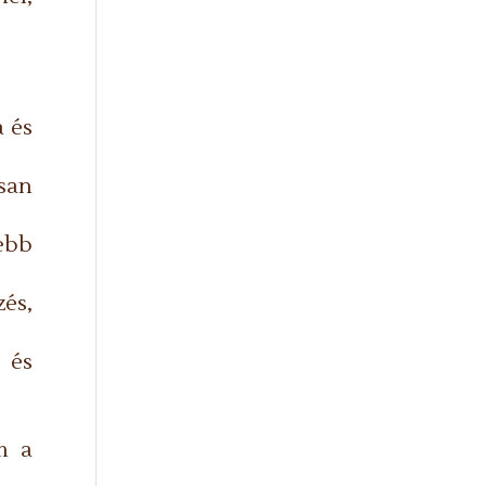
a és
san
yebb
zés,
 és
m a