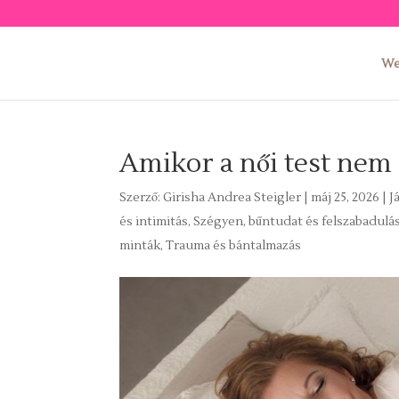
We
Amikor a női test nem
Szerző:
Girisha Andrea Steigler
|
máj 25, 2026
|
J
és intimitás
,
Szégyen, bűntudat és felszabadulá
minták
,
Trauma és bántalmazás