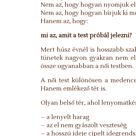
Nem az, hogy hogyan nyomjuk el 
Nem az, hogy hogyan bírjuk ki még
Hanem az, hogy:
mi az, amit a test próbál jelezni?
Mert húsz évnél is hosszabb sza
tünetek nagyon gyakran nem els
össze ugyanabban a női testben.
A női test különösen a medence 
Hanem emlékező tér is.
Olyan belső tér, ahol lenyomatké
– a lenyelt harag
– az el nem gyászolt veszteség
– a hosszú ideje cipelt idegrends