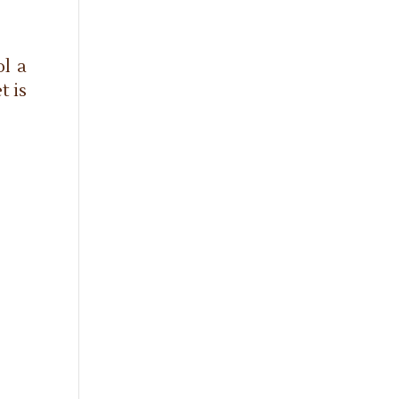
ol a
t is