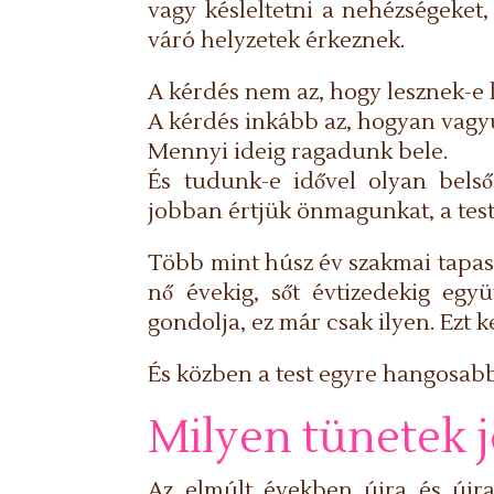
vagy késleltetni a nehézségeket
váró helyzetek érkeznek.
A kérdés nem az, hogy lesznek-e 
A kérdés inkább az, hogyan vag
Mennyi ideig ragadunk bele.
És tudunk-e idővel olyan belső 
jobban értjük önmagunkat, a testü
Több mint húsz év szakmai tapasz
nő évekig, sőt évtizedekig egy
gondolja, ez már csak ilyen. Ezt kel
És közben a test egyre hangosab
Milyen tünetek j
Az elmúlt években újra és újra