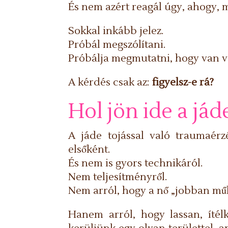
És nem azért reagál úgy, ahogy, m
Sokkal inkább jelez.
Próbál megszólítani.
Próbálja megmutatni, hogy van va
A kérdés csak az:
figyelsz-e rá?
Hol jön ide a jád
A jáde tojással való traumaé
elsőként.
És nem is gyors technikáról.
Nem teljesítményről.
Nem arról, hogy a nő „jobban mű
Hanem arról, hogy lassan, ítél