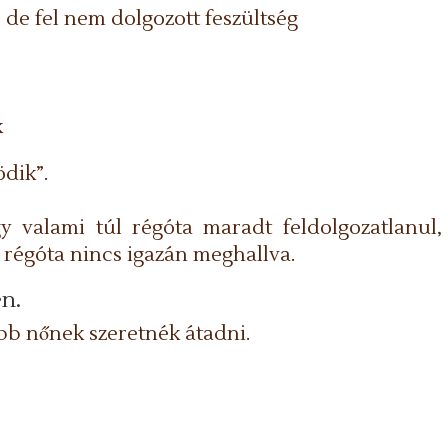
 de fel nem dolgozott feszültség
k
ödik”.
y valami túl régóta maradt feldolgozatlanul, 
 régóta nincs igazán meghallva.
n.
bb nőnek szeretnék átadni.