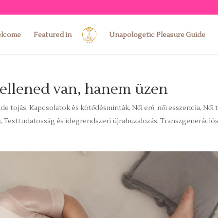
lcome
Featured in
Unapologetic Pleasure Guide
 ellened van, hanem üzen
áde tojás
,
Kapcsolatok és kötődésminták
,
Női erő, női esszencia
,
Női 
s
,
Testtudatosság és idegrendszeri újrahuzalozás
,
Transzgeneráció