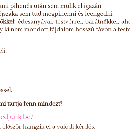
 ami pihenés után sem múlik el igazán
t éjszaka sem tud megpihenni és leengedni
őkkel:
édesanyával, testvérrel, barátnőkkel, ah
agy ki nem mondott fájdalom hosszú távon a teste
li.
ssel.
mi tartja fenn mindezt?
kedjünk be?
 először hangzik el a valódi kérdés.