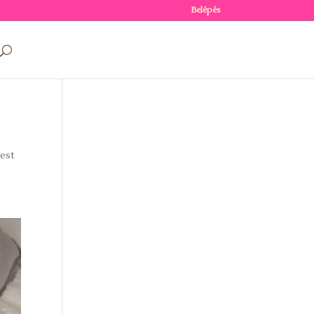
Belépés
test
s