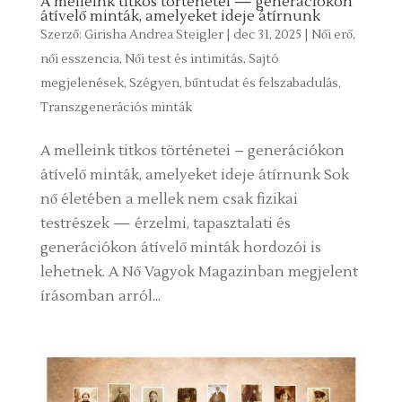
A melleink titkos történetei — generációkon
átívelő minták, amelyeket ideje átírnunk
Szerző:
Girisha Andrea Steigler
|
dec 31, 2025
|
Női erő,
női esszencia
,
Női test és intimitás
,
Sajtó
megjelenések
,
Szégyen, bűntudat és felszabadulás
,
Transzgenerációs minták
A melleink titkos történetei – generációkon
átívelő minták, amelyeket ideje átírnunk Sok
nő életében a mellek nem csak fizikai
testrészek — érzelmi, tapasztalati és
generációkon átívelő minták hordozói is
lehetnek. A Nő Vagyok Magazinban megjelent
írásomban arról...