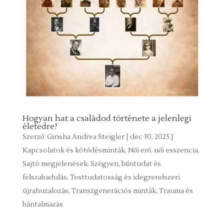
Hogyan hat a családod története a jelenlegi
életedre?
Szerző:
Girisha Andrea Steigler
|
dec 30, 2025
|
Kapcsolatok és kötődésminták
,
Női erő, női esszencia
,
Sajtó megjelenések
,
Szégyen, bűntudat és
felszabadulás
,
Testtudatosság és idegrendszeri
újrahuzalozás
,
Transzgenerációs minták
,
Trauma és
bántalmazás