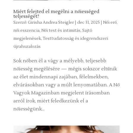
Miért felejted el megélni a nőiességed
teljességét?
Szerző:
Girisha Andrea Steigler
|
dec 31, 2025
|
Női erő,
női esszencia
,
Női test és intimitás
,
Sajtó
megjelenések
,
Testtudatosság és idegrendszeri
újrahuzalozás
Sok nőben él a vágy a mélyebb, teljesebb
nőiesség megélésére — mégis sokszor eltűnik
az élet mindennapi zajában, félelmekben,
elvárásokban vagy a múlt lenyomatában. A Nő
Vagyok Magazinban megjelent írásomban
arról írok, miért feledkezünk el a
nőiességünk...