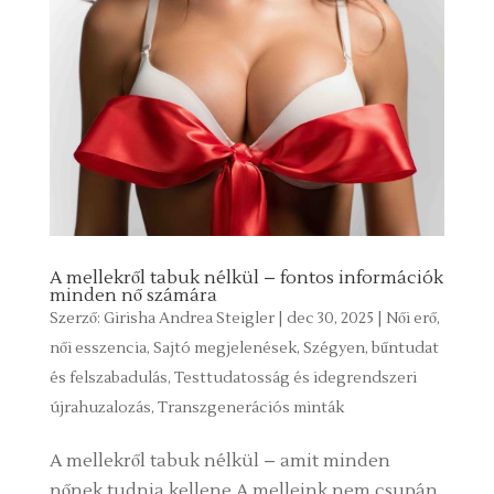
A mellekről tabuk nélkül – fontos információk
minden nő számára
Szerző:
Girisha Andrea Steigler
|
dec 30, 2025
|
Női erő,
női esszencia
,
Sajtó megjelenések
,
Szégyen, bűntudat
és felszabadulás
,
Testtudatosság és idegrendszeri
újrahuzalozás
,
Transzgenerációs minták
A mellekről tabuk nélkül – amit minden
nőnek tudnia kellene A melleink nem csupán