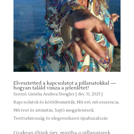
Elvesztetted a kapcsolatot a pillanatokkal —
hogyan találd vissza a jelenlétet?
Szerző:
Girisha Andrea Steigler
|
dec 31, 2025
|
Kapcsolatok és kötődésminták
,
Női erő, női esszencia
,
Női test és intimitás
,
Sajtó megjelenések
,
Testtudatosság és idegrendszeri újrahuzalozás
Gyakran élünk úgy, mintha a pillanataink