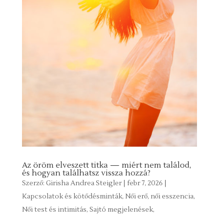
Az öröm elveszett titka — miért nem találod,
és hogyan találhatsz vissza hozzá?
Szerző:
Girisha Andrea Steigler
|
febr 7, 2026
|
Kapcsolatok és kötődésminták
,
Női erő, női esszencia
,
Női test és intimitás
,
Sajtó megjelenések
,