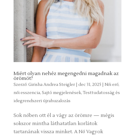
Miért olyan nehéz megengedni magadnak az
örömöt?
Szerző:
Girisha Andrea Steigler
|
dec 31, 2025
|
Női erő,
női esszencia
,
Sajtó megjelenések
,
Testtudatosság és
idegrendszeri újrahuzalozás
Sok nőben ott él a vágy az örömre — mégis
sokszor mintha láthatatlan korlátok
tartanának vissza minket. A Nő Vagyok