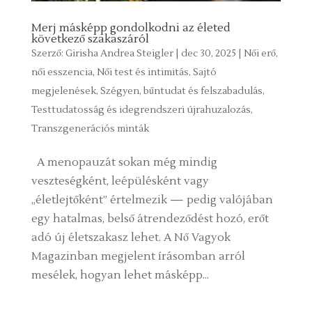
Merj másképp gondolkodni az életed
következő szakaszáról
Szerző:
Girisha Andrea Steigler
|
dec 30, 2025
|
Női erő,
női esszencia
,
Női test és intimitás
,
Sajtó
megjelenések
,
Szégyen, bűntudat és felszabadulás
,
Testtudatosság és idegrendszeri újrahuzalozás
,
Transzgenerációs minták
A menopauzát sokan még mindig
veszteségként, leépülésként vagy
„életlejtőként” értelmezik — pedig valójában
egy hatalmas, belső átrendeződést hozó, erőt
adó új életszakasz lehet. A Nő Vagyok
Magazinban megjelent írásomban arról
mesélek, hogyan lehet másképp...