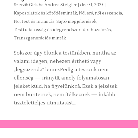
Szerző:
Girisha Andrea Steigler
|
dec 31, 2025
|
Kapcsolatok és kötődésminták
,
Női erő, női esszencia
,
Női test és intimitás
,
Sajtó megjelenések
,
Testtudatosság és idegrendszeri újrahuzalozás
,
Transzgenerációs minták
Sokszor úgy élünk a testünkben, mintha az
valami idegen, nehezen érthető vagy
„legyőzendő” lenne.Pedig a testünk nem
ellenség — iránytű, amely folyamatosan
jeleket küld, ha figyelünk rá. Ezek a jelzések
nem büntetnek, nem ítélkeznek — inkább
tiszteletteljes útmutatást...