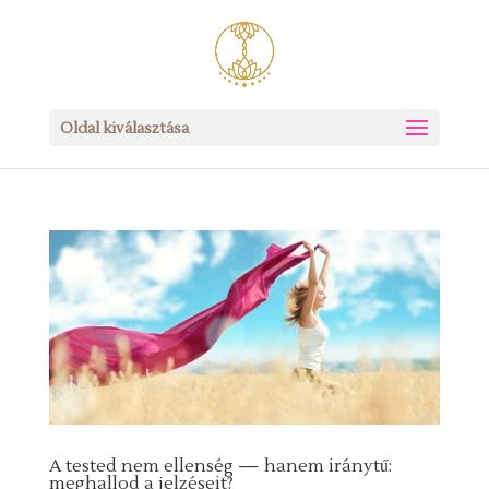
Oldal kiválasztása
A tested nem ellenség — hanem iránytű:
meghallod a jelzéseit?