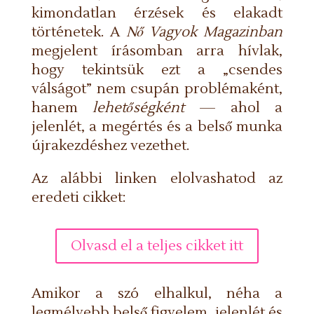
kimondatlan érzések és elakadt
történetek. A
Nő Vagyok Magazinban
megjelent írásomban arra hívlak,
hogy tekintsük ezt a „csendes
válságot” nem csupán problémaként,
hanem
lehetőségként
— ahol a
jelenlét, a megértés és a belső munka
újrakezdéshez vezethet.
Az alábbi linken elolvashatod az
eredeti cikket:
Olvasd el a teljes cikket itt
Amikor a szó elhalkul, néha a
legmélyebb belső figyelem, jelenlét és