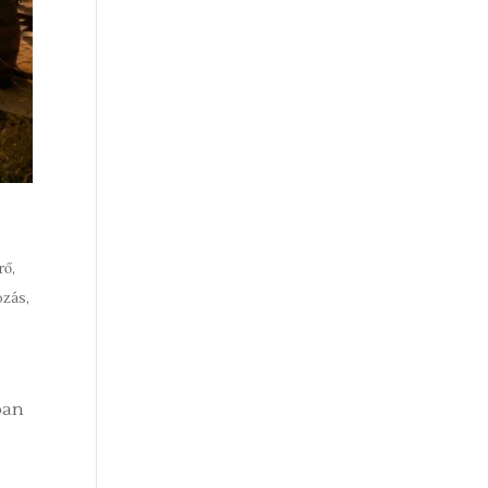
rő,
ozás
,
ban