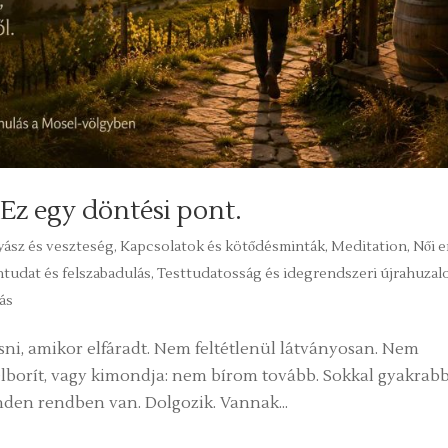
Ez egy döntési pont.
yász és veszteség
,
Kapcsolatok és kötődésminták
,
Meditation
,
Női e
ntudat és felszabadulás
,
Testtudatosság és idegrendszeri újrahuzal
ás
sni, amikor elfáradt. Nem feltétlenül látványosan. Nem
elborít, vagy kimondja: nem bírom tovább. Sokkal gyakrab
nden rendben van. Dolgozik. Vannak...