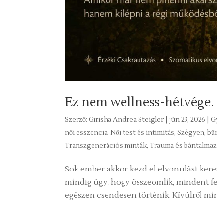
Ez nem wellness-hétvége. 
Szerző:
Girisha Andrea Steigler
|
jún 23, 2026
|
G
női esszencia
,
Női test és intimitás
,
Szégyen, bű
Transzgenerációs minták
,
Trauma és bántalmaz
Sok ember akkor kezd el elvonulást kere
mindig úgy, hogy összeomlik, mindent f
egészen csendesen történik. Kívülről mi