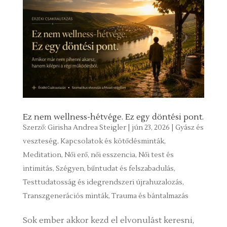
Ez nem wellness-hétvége. Ez egy döntési pont.
Szerző:
Girisha Andrea Steigler
|
jún 23, 2026
|
Gyász és
veszteség
,
Kapcsolatok és kötődésminták
,
Meditation
,
Női erő, női esszencia
,
Női test és
intimitás
,
Szégyen, bűntudat és felszabadulás
,
Testtudatosság és idegrendszeri újrahuzalozás
,
Transzgenerációs minták
,
Trauma és bántalmazás
Sok ember akkor kezd el elvonulást keresni,