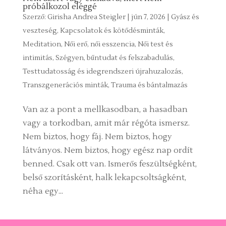
próbálkozol eléggé
Szerző:
Girisha Andrea Steigler
|
jún 7, 2026
|
Gyász és
veszteség
,
Kapcsolatok és kötődésminták
,
Meditation
,
Női erő, női esszencia
,
Női test és
intimitás
,
Szégyen, bűntudat és felszabadulás
,
Testtudatosság és idegrendszeri újrahuzalozás
,
Transzgenerációs minták
,
Trauma és bántalmazás
Van az a pont a mellkasodban, a hasadban
vagy a torkodban, amit már régóta ismersz.
Nem biztos, hogy fáj. Nem biztos, hogy
látványos. Nem biztos, hogy egész nap ordít
benned. Csak ott van. Ismerős feszültségként,
belső szorításként, halk lekapcsoltságként,
néha egy...