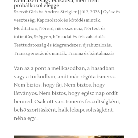
Nem azért vagy elakadva, mert nem
próbálkozol eléggé
Szerző:
Girisha Andrea Steigler
|
júl 2, 2026
|
Gyász és
veszteség
,
Kapcsolatok és kötődésminták
,
Meditation
,
Női erő, női esszencia
,
Női test és
intimitás
,
Szégyen, bűntudat és felszabadulás
,
Testtudatosság és idegrendszeri újrahuzalozás
,
Transzgenerációs minták
,
Trauma és bántalmazás
Van az a pont a mellkasodban, a hasadban
vagy a torkodban, amit már régóta ismersz.
Nem biztos, hogy fáj. Nem biztos, hogy
látványos. Nem biztos, hogy egész nap ordít
benned. Csak ott van. Ismerős feszültségként,
belső szorításként, halk lekapcsoltságként,
néha egy...