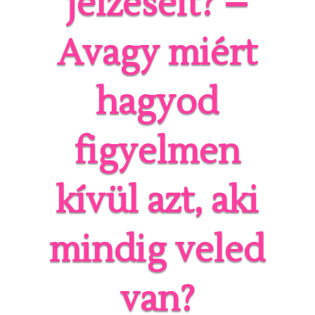
jelzéseit? –
Avagy miért
hagyod
figyelmen
kívül azt, aki
mindig veled
van?