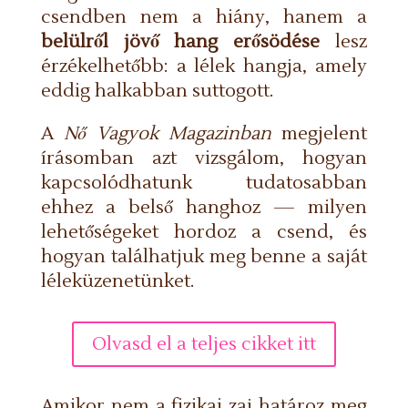
csendben nem a hiány, hanem a
belülről jövő hang erősödése
lesz
érzékelhetőbb: a lélek hangja, amely
eddig halkabban suttogott.
A
Nő Vagyok Magazinban
megjelent
írásomban azt vizsgálom, hogyan
kapcsolódhatunk tudatosabban
ehhez a belső hanghoz — milyen
lehetőségeket hordoz a csend, és
hogyan találhatjuk meg benne a saját
léleküzenetünket.
Olvasd el a teljes cikket itt
Amikor nem a fizikai zaj határoz meg