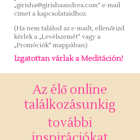
„girisha@girishaandrea.com” e-mail
címet a kapcsolataidhoz.
(Ha nem találod az e-mailt, ellenőrizd
kérlek a „Levélszemét” vagy a
„Promóciók” mappában)
Izgatottan várlak a Meditáción!
Az élő online
találkozásunkig
további
inspirációkat