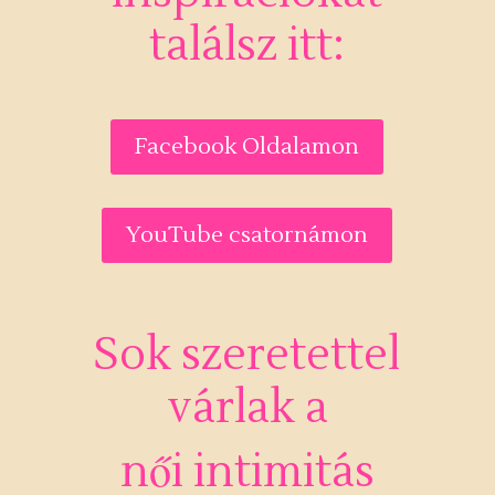
találsz itt:
Facebook Oldalamon
YouTube csatornámon
Sok szeretettel
várlak a
női intimitás