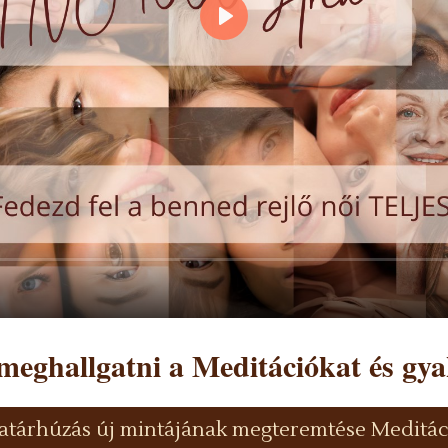
 meghallgatni a Meditációkat és gya
atárhúzás új mintájának megteremtése Meditác