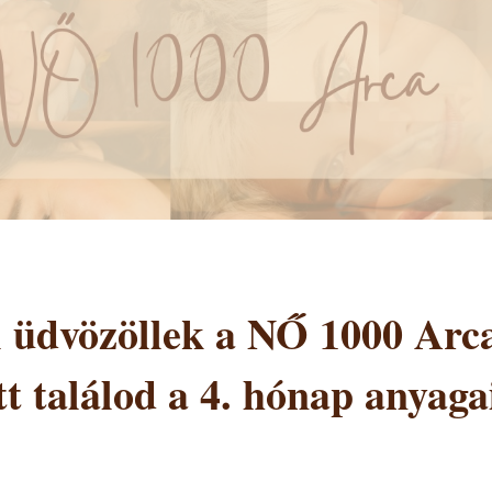
el üdvözöllek a NŐ 1000 Ar
tt találod a 4. hónap anyaga