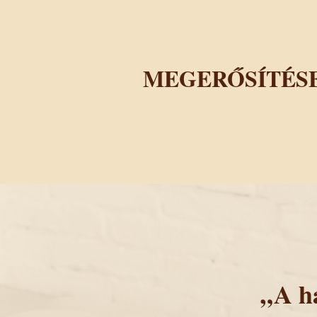
MEGERŐSÍTÉSE
„A h