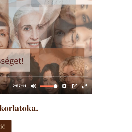
korlatoka.
ió