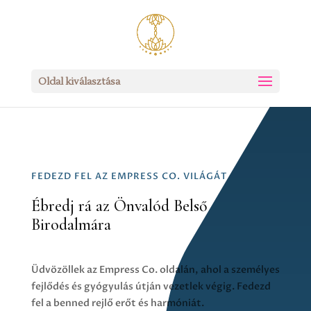
Oldal kiválasztása
FEDEZD FEL AZ EMPRESS CO. VILÁGÁT
Ébredj rá az Önvalód Belső
Birodalmára
Üdvözöllek az Empress Co. oldalán, ahol a személyes
fejlődés és gyógyulás útján vezetlek végig. Fedezd
fel a benned rejlő erőt és harmóniát.