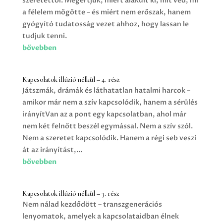
szeretettől. Megértjük, miért alakult ki, mit véd, mi
a félelem mögötte – és miért nem erőszak, hanem
gyógyító tudatosság vezet ahhoz, hogy lassan le
tudjuk tenni.
bővebben
Kapcsolatok illúzió nélkül – 4. rész
Játszmák, drámák és láthatatlan hatalmi harcok –
amikor már nem a szív kapcsolódik, hanem a sérülés
irányítVan az a pont egy kapcsolatban, ahol már
nem két felnőtt beszél egymással. Nem a szív szól.
Nem a szeretet kapcsolódik. Hanem a régi seb veszi
át az irányítást,...
bővebben
Kapcsolatok illúzió nélkül – 3. rész
Nem nálad kezdődött – transzgenerációs
lenyomatok, amelyek a kapcsolataidban élnek