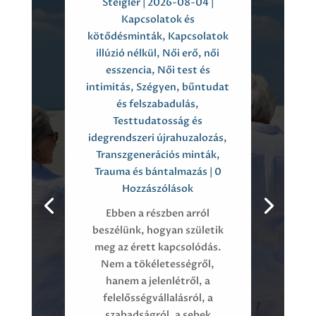
Steigler
|
2026-08-04
|
Kapcsolatok és
kötődésminták
,
Kapcsolatok
illúzió nélkül
,
Női erő, női
esszencia
,
Női test és
intimitás
,
Szégyen, bűntudat
és felszabadulás
,
Testtudatosság és
idegrendszeri újrahuzalozás
,
Transzgenerációs minták
,
Trauma és bántalmazás
| 0
Hozzászólások
Ebben a részben arról
beszélünk, hogyan születik
meg az érett kapcsolódás.
Nem a tökéletességről,
hanem a jelenlétről, a
felelősségvállalásról, a
szabadságról, a sebek